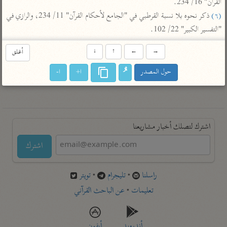
القرآن" 16/ 234.

تفسير أبي السعود
الدر المنثور
تفسير السمرقندي
(٦)
 ذكر نحوه بلا نسبة القرطبي في "الجامع لأحكام القرآن" 11/ 234، والرازي في 
الكشاف للزمخشري
تفسير ابن أبي حاتم
تفسير الثعلبي
"التفسير الكبير" 22/ 102.
تفسير مقاتل
→
←
↑
↓
أغلق
تفسير قتادة
حول المصدر
ا+
ا-
اشترك لتصلك أخبار مشاريعنا
اشترك
راسلنا
•
تليجرام
•
تويتر
تعليمات
•
عن الباحث القرآني
أندرويد
أيفون