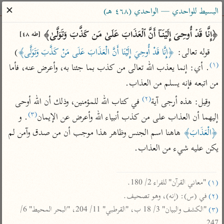
ساهم معنا في نشر القرآن والعلم الشرعي
✕
البسيط للواحدي — الواحدي (٤٦٨ هـ)
الباحث القرآني
﴿إِنَّا قَدۡ أُوحِیَ إِلَیۡنَاۤ أَنَّ ٱلۡعَذَابَ عَلَىٰ مَن كَذَّبَ وَتَوَلَّىٰ﴾ 
[طه ٤٨]
قوله تعالى: 
﴿إِنَّا قَدْ أُوحِيَ إِلَيْنَا أَنَّ الْعَذَابَ عَلَى مَنْ كَذَّبَ وَتَوَلَّى﴾
)
بحث
تفسير
علوم
مصاحف
معاجم
(١)
. أي: إنما يعذب الله تعالى من كذب بما جئنا به، وأعرض عنه، فأما 
من اتبعه فإنه يسلم من العذاب.
(٢)
وقيل: هذه أرجى آية
 في كتاب الله للمؤمنين، وذلك أن الله أوحى 
Type 2 or more characters for results.
(٣)
إليهما أن العذاب على من كذب أنبياء الله وأعرض عن الإيمان
. و 
Type 1 or more
أمّهات
عامّة
معاصرة
﴿الْعَذَابَ﴾
 هاهنا اسم الجنس وظاهر هذا موجب أن من صدق وآمن لم 
characters for results.
تفسير الطبري
فتح البيان للقنوجي
الميسر
يكن عليه شيء من العذاب.

تفسير ابن كثير
فتح القدير للشوكاني
المختصر في
التفسير
تفسير القرطبي
تفسير ابن جزي
(١)
 "معاني القرآن" للفراء 2/ 180.

تفسير السعدي
تفسير البغوي
(٢)
 في (س): (إنه)، وهو تصحيف.

أيسر التفاسير
(٣)
 "الكشف والبيان" 3/ 18 ب، "القرطبي" 11/ 204، "البحر المحيط" 6/ 
موسوعات
القرآن – تدبر وعمل
247.