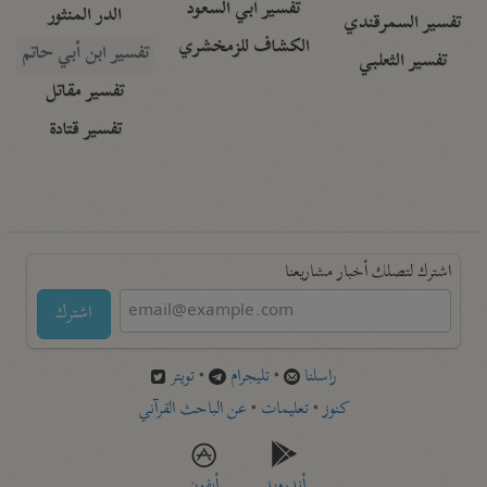
تفسير أبي السعود
الدر المنثور
تفسير السمرقندي
الكشاف للزمخشري
تفسير ابن أبي حاتم
تفسير الثعلبي
تفسير مقاتل
تفسير قتادة
اشترك لتصلك أخبار مشاريعنا
اشترك
راسلنا
•
تليجرام
•
تويتر
كنوز
•
تعليمات
•
عن الباحث القرآني
أندرويد
أيفون