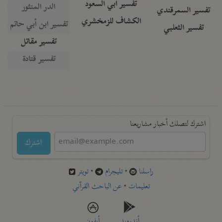
تفسير أبي السعود
الدر المنثور
تفسير السمرقندي
الكشاف للزمخشري
تفسير ابن أبي حاتم
تفسير الثعلبي
تفسير مقاتل
تفسير قتادة
اشترك لتصلك أخبار مشاريعنا
اشترك
راسلنا
•
تليجرام
•
تويتر
تعليمات
•
عن الباحث القرآني
أندرويد
أيفون