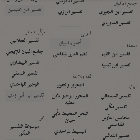
تفسير الآلوسي
جمع الأقوال
تفسير ابن عثيمين
تفسير ابن الجوزي
تفسير الرازي
تفسير الماوردي
مركَّزة العبارة
أخرى
تفسير الجلالين
أضواء البيان
منتقاة
جامع البيان للإيجي
تفسير ابن القيم
نظم الدرر للبقاعي
تفسير البيضاوي
تفسير ابن تيمية
تفسير النسفي
لغة وبلاغة
الوجيز للواحدي
التحرير والتنوير
عامّة
تفسير ابن أبي زمنين
تفسير السمعاني
المحرر الوجيز لابن
عطية
تفسير مكّي
البحر المحيط لأبي
آثار
محاسن التأويل
حيان
للقاسمي
موسوعة التفسير
البسيط للواحدي
المأثور
تفسير الثعالبي