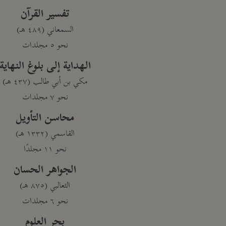
تفسير القرآن
السمعاني (٤٨٩ هـ)
نحو ٥ مجلدات
الهداية إلى بلوغ النهاية
مكي بن أبي طالب (٤٣٧ هـ)
نحو ٧ مجلدات
محاسن التأويل
القاسمي (١٣٣٢ هـ)
نحو ١١ مجلدًا
الجواهر الحسان
الثعالبي (٨٧٥ هـ)
نحو ٦ مجلدات
بحر العلوم