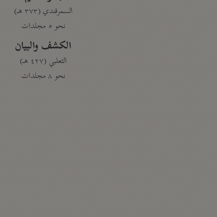
السمرقندي (٣٧٣ هـ)
نحو ٥ مجلدات
الكشف والبيان
الثعلبي (٤٢٧ هـ)
نحو ٨ مجلدات