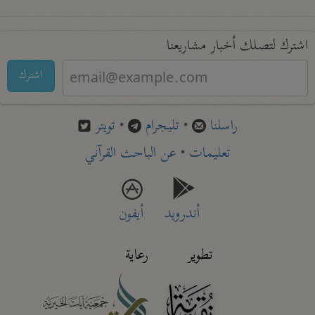
اشترك لتصلك أخبار مشاريعنا
اشترك
راسلنا
•
تليجرام
•
تويتر
تعليمات
•
عن الباحث القرآني
أندرويد
أيفون
تطوير
رعاية