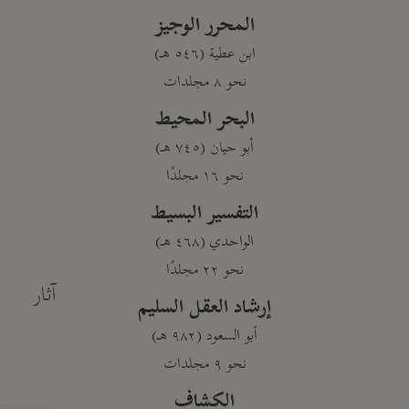
المحرر الوجيز
ابن عطية (٥٤٦ هـ)
نحو ٨ مجلدات
البحر المحيط
أبو حيان (٧٤٥ هـ)
نحو ١٦ مجلدًا
التفسير البسيط
الواحدي (٤٦٨ هـ)
نحو ٢٢ مجلدًا
آثار
إرشاد العقل السليم
أبو السعود (٩٨٢ هـ)
نحو ٩ مجلدات
الكشاف