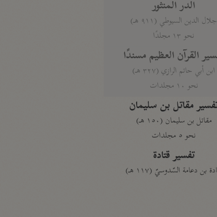
الدر المنثور
لال الدين السيوطي (٩١١ هـ)
نحو ١٣ مجلدًا
سير القرآن العظيم مسندًا
ابن أبي حاتم الرازي (٣٢٧ هـ)
نحو ١٠ مجلدات
فسير مقاتل بن سليمان
مقاتل بن سليمان (١٥٠ هـ)
نحو ٥ مجلدات
تفسير قتادة
دة بن دعامة السّدوسيّ (١١٧ هـ)