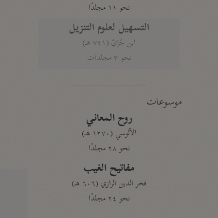
نحو ١١ مجلدًا
التسهيل لعلوم التنزيل
ابن جُزَيّ (٧٤١ هـ)
نحو ٣ مجلدات
موسوعات
روح المعاني
الآلوسي (١٢٧٠ هـ)
نحو ٢٨ مجلدًا
مفاتيح الغيب
فخر الدين الرازي (٦٠٦ هـ)
نحو ٢٤ مجلدًا