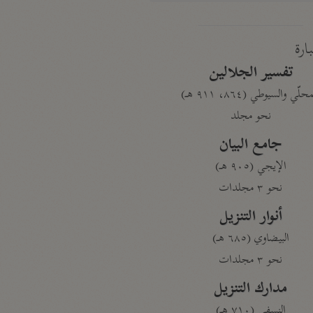
بارة
تفسير الجلالين
حلّي والسيوطي (٨٦٤، ٩١١ هـ)
نحو مجلد
جامع البيان
الإيجي (٩٠٥ هـ)
نحو ٣ مجلدات
أنوار التنزيل
البيضاوي (٦٨٥ هـ)
نحو ٣ مجلدات
مدارك التنزيل
النسفي (٧١٠ هـ)