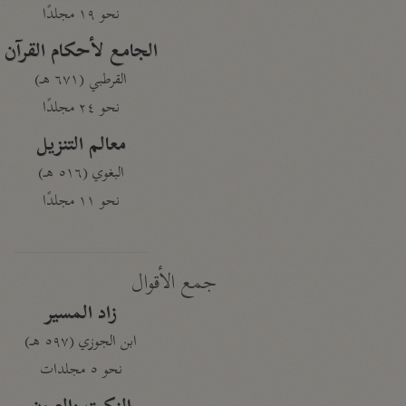
نحو ١٩ مجلدًا
الجامع لأحكام القرآن
القرطبي (٦٧١ هـ)
نحو ٢٤ مجلدًا
معالم التنزيل
البغوي (٥١٦ هـ)
نحو ١١ مجلدًا
جمع الأقوال
زاد المسير
ابن الجوزي (٥٩٧ هـ)
نحو ٥ مجلدات