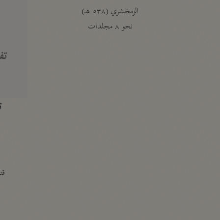
الزمخشري (٥٣٨ هـ)
ج
نحو ٨ مجلدات
تف
ت
قتا