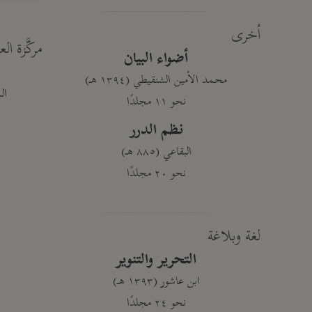
أخرى
مركَّزة الع
أضواء البيان
محمد الأمين الشنقيطي (١٣٩٤ هـ)
الم
نحو ١١ مجلدًا
نظم الدرر
البقاعي (٨٨٥ هـ)
نحو ٢٠ مجلدًا
لغة وبلاغة
التحرير والتنوير
ابن عاشور (١٣٩٣ هـ)
نحو ٢٤ مجلدًا