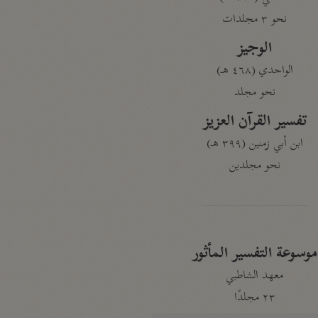
نحو ٣ مجلدات
الوجيز
الواحدي (٤٦٨ هـ)
نحو مجلد
تفسير القرآن العزيز
ابن أبي زمنين (٣٩٩ هـ)
نحو مجلدين
موسوعة التفسير المأثور
معهد الشاطبي
٢٣ مجلدًا