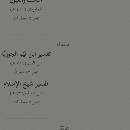
النكت والعيون
الماوردي (٤٥٠ هـ)
نحو ٦ مجلدات
منتقاة
تفسير ابن قيّم الجوزيّة
ابن القيم (٧٥١ هـ)
نحو ١٢ مجلدًا
تفسير شيخ الإسلام
ابن تيمية (٧٢٨ هـ)
نحو ٧ مجلدات
عامّة