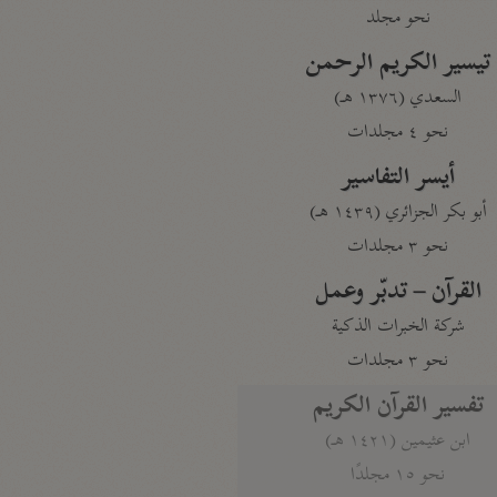
نحو مجلد
تيسير الكريم الرحمن
السعدي (١٣٧٦ هـ)
نحو ٤ مجلدات
أيسر التفاسير
أبو بكر الجزائري (١٤٣٩ هـ)
نحو ٣ مجلدات
القرآن – تدبّر وعمل
شركة الخبرات الذكية
نحو ٣ مجلدات
تفسير القرآن الكريم
ابن عثيمين (١٤٢١ هـ)
نحو ١٥ مجلدًا