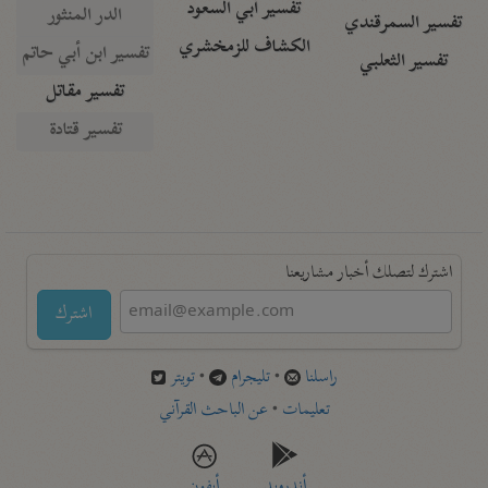
تفسير أبي السعود
الدر المنثور
تفسير السمرقندي
الكشاف للزمخشري
تفسير ابن أبي حاتم
تفسير الثعلبي
تفسير مقاتل
تفسير قتادة
اشترك لتصلك أخبار مشاريعنا
اشترك
راسلنا
•
تليجرام
•
تويتر
تعليمات
•
عن الباحث القرآني
أندرويد
أيفون