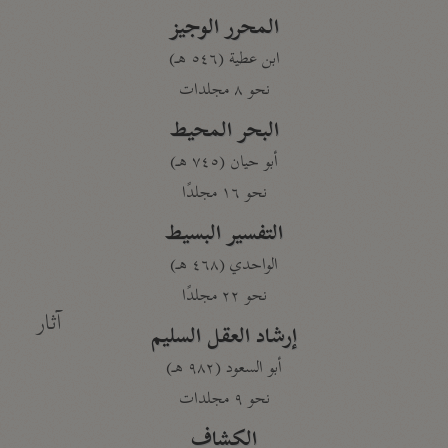
المحرر الوجيز
ابن عطية (٥٤٦ هـ)
نحو ٨ مجلدات
البحر المحيط
أبو حيان (٧٤٥ هـ)
نحو ١٦ مجلدًا
التفسير البسيط
الواحدي (٤٦٨ هـ)
نحو ٢٢ مجلدًا
آثار
إرشاد العقل السليم
أبو السعود (٩٨٢ هـ)
نحو ٩ مجلدات
الكشاف