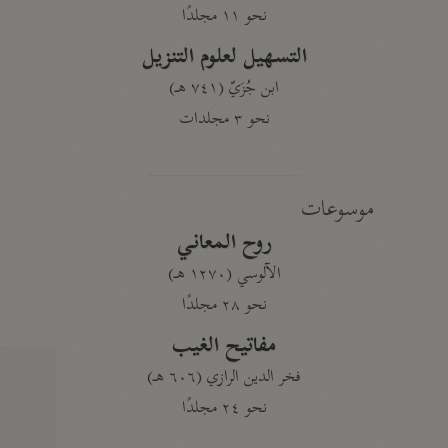
نحو ١١ مجلدًا
التسهيل لعلوم التنزيل
ابن جُزَيّ (٧٤١ هـ)
نحو ٣ مجلدات
موسوعات
روح المعاني
الآلوسي (١٢٧٠ هـ)
نحو ٢٨ مجلدًا
مفاتيح الغيب
فخر الدين الرازي (٦٠٦ هـ)
نحو ٢٤ مجلدًا