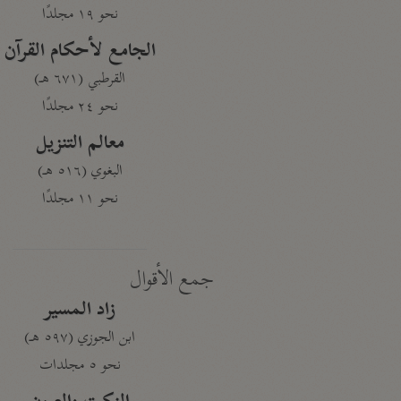
نحو ١٩ مجلدًا
الجامع لأحكام القرآن
القرطبي (٦٧١ هـ)
نحو ٢٤ مجلدًا
معالم التنزيل
البغوي (٥١٦ هـ)
نحو ١١ مجلدًا
جمع الأقوال
زاد المسير
ابن الجوزي (٥٩٧ هـ)
نحو ٥ مجلدات