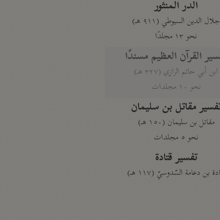
الدر المنثور
لال الدين السيوطي (٩١١ هـ)
نحو ١٣ مجلدًا
سير القرآن العظيم مسندًا
ابن أبي حاتم الرازي (٣٢٧ هـ)
نحو ١٠ مجلدات
فسير مقاتل بن سليمان
مقاتل بن سليمان (١٥٠ هـ)
نحو ٥ مجلدات
تفسير قتادة
دة بن دعامة السّدوسيّ (١١٧ هـ)