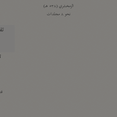
الزمخشري (٥٣٨ هـ)
ج
نحو ٨ مجلدات
تف
ت
قتا