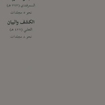
السمرقندي (٣٧٣ هـ)
نحو ٥ مجلدات
الكشف والبيان
الثعلبي (٤٢٧ هـ)
نحو ٨ مجلدات