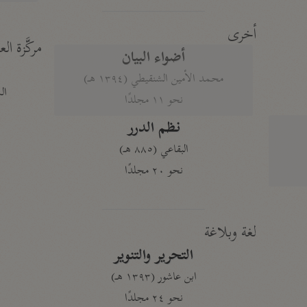
أخرى
مركَّزة الع
أضواء البيان
محمد الأمين الشنقيطي (١٣٩٤ هـ)
الم
نحو ١١ مجلدًا
نظم الدرر
البقاعي (٨٨٥ هـ)
نحو ٢٠ مجلدًا
لغة وبلاغة
التحرير والتنوير
ابن عاشور (١٣٩٣ هـ)
نحو ٢٤ مجلدًا