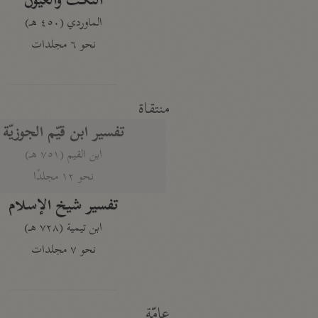
النكت والعيون
الماوردي (٤٥٠ هـ)
نحو ٦ مجلدات
منتقاة
تفسير ابن قيّم الجوزيّة
ابن القيم (٧٥١ هـ)
نحو ١٢ مجلدًا
تفسير شيخ الإسلام
ابن تيمية (٧٢٨ هـ)
نحو ٧ مجلدات
عامّة