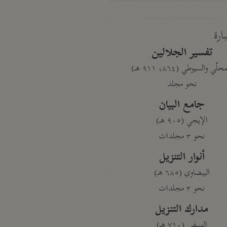
بارة
تفسير الجلالين
حلّي والسيوطي (٨٦٤، ٩١١ هـ)
نحو مجلد
جامع البيان
الإيجي (٩٠٥ هـ)
نحو ٣ مجلدات
أنوار التنزيل
البيضاوي (٦٨٥ هـ)
نحو ٣ مجلدات
مدارك التنزيل
النسفي (٧١٠ هـ)