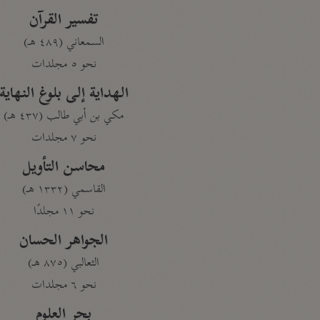
تفسير القرآن
السمعاني (٤٨٩ هـ)
نحو ٥ مجلدات
الهداية إلى بلوغ النهاية
مكي بن أبي طالب (٤٣٧ هـ)
نحو ٧ مجلدات
محاسن التأويل
القاسمي (١٣٣٢ هـ)
نحو ١١ مجلدًا
الجواهر الحسان
الثعالبي (٨٧٥ هـ)
نحو ٦ مجلدات
بحر العلوم