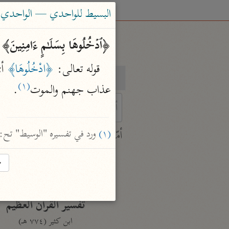
البسيط للواحدي — الواحدي (٤٦٨ هـ
﴿ٱدۡخُلُوهَا بِسَلَـٰمٍ ءَامِنِینَ﴾ 
قوله تعالى: 
﴿ادْخُلُوهَا﴾
بحث
تفسير
(١)
عذاب جهنم والموت
.

 characters for results.
(١)
 ورد في تفسيره "الوسيط" تح: سيسي 2/ 357 بن
أمّهات
جامع البيان
→
ابن جرير الطبري (٣١٠ هـ)
نحو ٢٨ مجلدًا
تفسير القرآن العظيم
ابن كثير (٧٧٤ هـ)