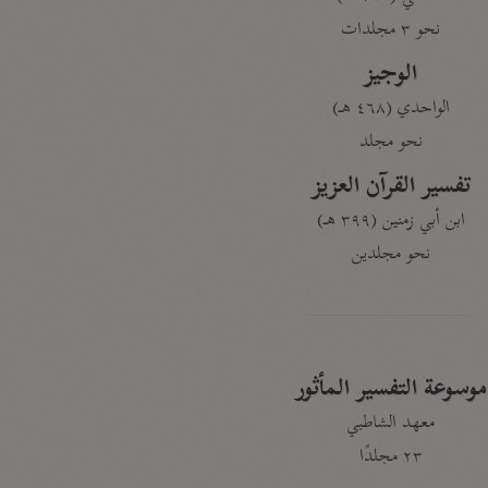
نحو ٣ مجلدات
الوجيز
الواحدي (٤٦٨ هـ)
نحو مجلد
تفسير القرآن العزيز
ابن أبي زمنين (٣٩٩ هـ)
نحو مجلدين
موسوعة التفسير المأثور
معهد الشاطبي
٢٣ مجلدًا