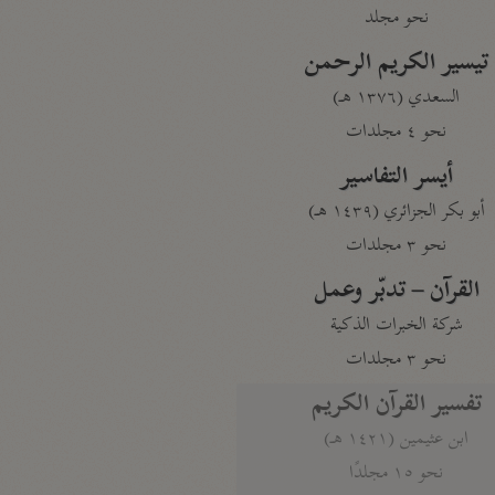
نحو مجلد
تيسير الكريم الرحمن
السعدي (١٣٧٦ هـ)
نحو ٤ مجلدات
أيسر التفاسير
أبو بكر الجزائري (١٤٣٩ هـ)
نحو ٣ مجلدات
القرآن – تدبّر وعمل
شركة الخبرات الذكية
نحو ٣ مجلدات
تفسير القرآن الكريم
ابن عثيمين (١٤٢١ هـ)
نحو ١٥ مجلدًا