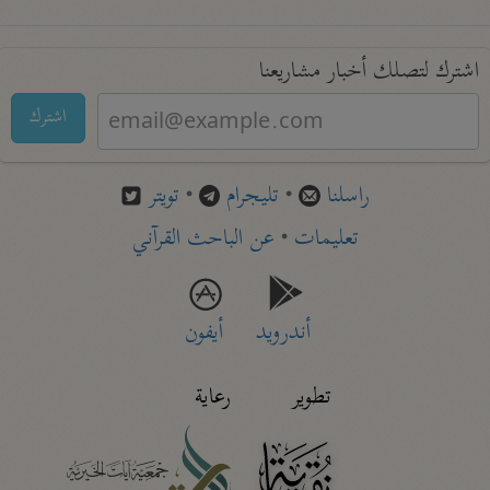
اشترك لتصلك أخبار مشاريعنا
اشترك
راسلنا
•
تليجرام
•
تويتر
تعليمات
•
عن الباحث القرآني
أندرويد
أيفون
تطوير
رعاية