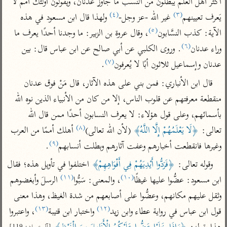
أكثر أهل العلم يبطلون من النسب ما جاوز عدنان، ويقولون أولئك أمم لا 
تفسير الآلوسي
جمع الأقوال
(٤)
(٣)
تفسير ابن عثيمين
يَعرف تعيينهم
 غير الله -عز وجل-
 ولهذا قال ابن مسعود في هذه 
تفسير ابن الجوزي
تفسير الرازي
(٥)
الآية: كذب النسَّابون
، وقال عروة بن الزبير: ما وجدنا أحدًا يعرف ما 
تفسير الماوردي
(٦)
وراء عدنان
. وروى الكلبي عن أبي صالح عن ابن عباس قال: بين 
مركَّزة العبارة
أخرى
(٧)
عدنان وإسماعيل ثلاثون أبًا لا يُعرفون
.
تفسير الجلالين
أضواء البيان
منتقاة
قال ابن الأنباري: فمن بني على هذه الآثار، قال مَنْ فوق عدنان 
جامع البيان للإيجي
تفسير ابن القيم
نظم الدرر للبقاعي
منقطعة معرفتهم عن قلوب الناس، إلا من كان من الأنبياء الذين نوه الله 
تفسير البيضاوي
تفسير ابن تيمية
بأسمائهم، وعلى قول هؤلاء: لا يعرف النسابون أحدًا ممن قال الله 
تفسير النسفي
لغة وبلاغة
(٨)
تعالى: 
﴿لَا يَعْلَمُهُمْ إِلَّا اللَّهُ﴾
 (لأن الله تعالى)
 أهلك أممًا من العرب 
الوجيز للواحدي
التحرير والتنوير
عامّة
(٩)
وغيرها فانقطعت أخبارهم وعفت آثارهم وبطلت أنسابهم
.
تفسير ابن أبي زمنين
تفسير السمعاني
المحرر الوجيز لابن
وقوله تعالى: 
﴿فَرَدُّوا أَيْدِيَهُمْ فِي أَفْوَاهِهِمْ﴾
 اختلفوا في تأويل هذه؛ فقال 
عطية
تفسير مكّي
(١١)
(١٠)
ابن مسعود: عضُّوا عليها غيظًا
، والمعنى: سَبُّوا
 الرسلَ وأبغضوهم 
البحر المحيط لأبي
آثار
محاسن التأويل
وثقل عليهم مكانهم، وعضُّوا على أصابعهم من شدة الغيظ، وهذا معنى 
حيان
للقاسمي
موسوعة التفسير
(١٣)
(١٢)
قول ابن عباس في رواية عطاء وابن زيد
 واختبار ابن قتيبة
، واعتبروا 
البسيط للواحدي
المأثور
تفسير الثعالبي