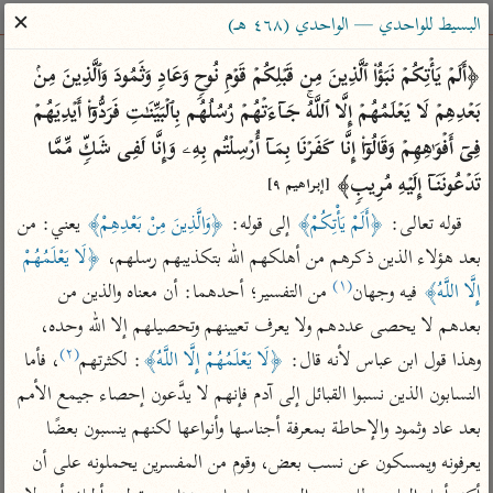
ساهم معنا في نشر القرآن والعلم الشرعي
✕
البسيط للواحدي — الواحدي (٤٦٨ هـ)
الباحث القرآني
﴿أَلَمۡ یَأۡتِكُمۡ نَبَؤُا۟ ٱلَّذِینَ مِن قَبۡلِكُمۡ قَوۡمِ نُوحࣲ وَعَادࣲ وَثَمُودَ وَٱلَّذِینَ مِنۢ 
بَعۡدِهِمۡ لَا یَعۡلَمُهُمۡ إِلَّا ٱللَّهُۚ جَاۤءَتۡهُمۡ رُسُلُهُم بِٱلۡبَیِّنَـٰتِ فَرَدُّوۤا۟ أَیۡدِیَهُمۡ 
بحث
تفسير
علوم
مصاحف
معاجم
فِیۤ أَفۡوَ ٰ⁠هِهِمۡ وَقَالُوۤا۟ إِنَّا كَفَرۡنَا بِمَاۤ أُرۡسِلۡتُم بِهِۦ وَإِنَّا لَفِی شَكࣲّ مِّمَّا 
تَدۡعُونَنَاۤ إِلَیۡهِ مُرِیبࣲ﴾ 
[إبراهيم ٩]
قوله تعالى: 
﴿أَلَمْ يَأْتِكُمْ﴾
 إلى قوله: 
﴿وَالَّذِينَ مِنْ بَعْدِهِمْ﴾
 يعني: من 
Type 2 or more characters for results.
بعد هؤلاء الذين ذكرهم من أهلكهم الله بتكذيبهم رسلهم، 
﴿لَا يَعْلَمُهُمْ 
Type 1 or more
أمّهات
عامّة
معاصرة
(١)
إِلَّا اللَّهُ﴾
 فيه وجهان
 من التفسير؛ أحدهما: أن معناه والذين من 
characters for results.
تفسير الطبري
فتح البيان للقنوجي
الميسر
بعدهم لا يحصى عددهم ولا يعرف تعيينهم وتحصيلهم إلا الله وحده، 
تفسير ابن كثير
فتح القدير للشوكاني
المختصر في
(٢)
وهذا قول ابن عباس لأنه قال: 
﴿لَا يَعْلَمُهُمْ إِلَّا اللَّهُ﴾
: لكثرتهم
، فأما 
التفسير
تفسير القرطبي
تفسير ابن جزي
النسابون الذين نسبوا القبائل إلى آدم فإنهم لا يدَّعون إحصاء جيمع الأمم 
تفسير السعدي
تفسير البغوي
بعد عاد وثمود والإحاطة بمعرفة أجناسها وأنواعها لكنهم ينسبون بعضًا 
أيسر التفاسير
يعرفونه ويمسكون عن نسب بعض، وقوم من المفسرين يحملونه على أن 
موسوعات
القرآن – تدبر وعمل