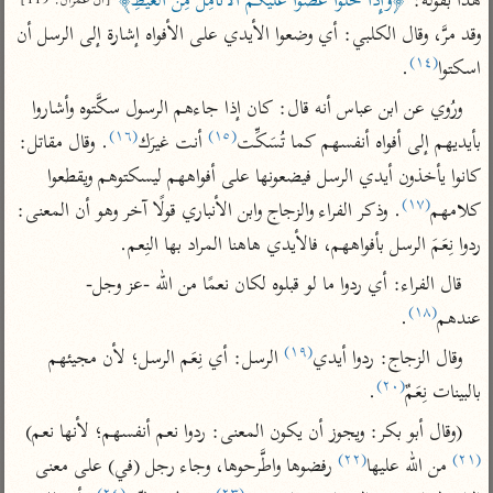
هذا بقوله: 
﴿وَإِذَا خَلَوْا عَضُّوا عَلَيْكُمُ الْأَنَامِلَ مِنَ الْغَيْظِ﴾
[آل عمران: 119]
تفسير أبي السعود
الدر المنثور
تفسير السمرقندي
وقد مرَّ، وقال الكلبي: أي وضعوا الأيدي على الأفواه إشارة إلى الرسل أن 
الكشاف للزمخشري
تفسير ابن أبي حاتم
(١٤)
تفسير الثعلبي
اسكتوا
.
تفسير مقاتل
ورُوي عن ابن عباس أنه قال: كان إذا جاءهم الرسول سكَّتوه وأشاروا 
تفسير قتادة
(١٦)
(١٥)
بأيديهم إلى أفواه أنفسهم كما تُسَكِّت
 أنت غيرَك
. وقال مقاتل: 
كانوا يأخذون أيدي الرسل فيضعونها على أفواههم ليسكتوهم ويقطعوا 
(١٧)
كلامهم
. وذكر الفراء والزجاج وابن الأنباري قولًا آخر وهو أن المعنى: 
ردوا نِعَمَ الرسل بأفواههم، فالأيدي هاهنا المراد بها النِعم.
اشترك لتصلك أخبار مشاريعنا
قال الفراء: أي ردوا ما لو قبلوه لكان نعمًا من الله -عز وجل- 
(١٨)
اشترك
عندهم
.
(١٩)
وقال الزجاج: ردوا أيدي
 الرسل: أي نِعَم الرسل؛ لأن مجيئهم 
راسلنا
•
تليجرام
•
تويتر
(٢٠)
بالبينات نِعَمٌ
.
تعليمات
•
عن الباحث القرآني
(وقال أبو بكر: ويجوز أن يكون المعنى: ردوا نعم أنفسهم؛ لأنها نعم)
(٢٢)
(٢١)
 من الله عليها
 رفضوها واطَّرحوها، وجاء رجل (في) على معنى 
أندرويد
أيفون