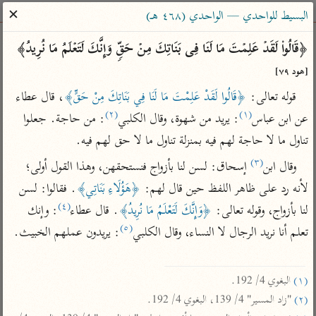
ساهم معنا في نشر القرآن والعلم الشرعي
✕
البسيط للواحدي — الواحدي (٤٦٨ هـ)
الباحث القرآني
﴿قَالُوا۟ لَقَدۡ عَلِمۡتَ مَا لَنَا فِی بَنَاتِكَ مِنۡ حَقࣲّ وَإِنَّكَ لَتَعۡلَمُ مَا نُرِیدُ﴾ 
[هود ٧٩]
بحث
تفسير
علوم
مصاحف
معاجم
قوله تعالى: 
﴿قَالُوا لَقَدْ عَلِمْتَ مَا لَنَا فِي بَنَاتِكَ مِنْ حَقٍّ﴾
، قال عطاء 
(٢)
(١)
عن ابن عباس
: يريد من شهوة، وقال الكلبي
: من حاجة. جعلوا 
تناول ما لا حاجة لهم فيه بمنزلة تناول ما لا حق لهم فيه.
Type 2 or more characters for results.
(٣)
وقال ابن
 إسحاق: لسن لنا بأزواج فنستحقهن، وهذا القول أولى؛ 
Type 1 or more
أمّهات
عامّة
معاصرة
لأنه رد على ظاهر اللفظ حين قال لهم: 
﴿هَؤُلَاءِ بَنَاتِي﴾
. فقالوا: لسن 
characters for results.
تفسير الطبري
فتح البيان للقنوجي
الميسر
(٤)
لنا بأزواج، وقوله تعالى: 
﴿وَإِنَّكَ لَتَعْلَمُ مَا نُرِيدُ﴾
. قال عطاء
: وإنك 
تفسير ابن كثير
فتح القدير للشوكاني
المختصر في
(٥)
تعلم أنا نريد الرجال لا النساء، وقال الكلبي
: يريدون عملهم الخبيث.

التفسير
تفسير القرطبي
تفسير ابن جزي
تفسير السعدي
تفسير البغوي
(١)
 البغوي 4/ 192.

أيسر التفاسير
موسوعات
(٢)
 "زاد المسير" 4/ 139، البغوي 4/ 192.

القرآن – تدبر وعمل