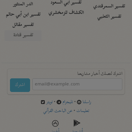
تفسير أبي السعود
الدر المنثور
تفسير السمرقندي
الكشاف للزمخشري
تفسير ابن أبي حاتم
تفسير الثعلبي
تفسير مقاتل
تفسير قتادة
اشترك لتصلك أخبار مشاريعنا
اشترك
راسلنا
•
تليجرام
•
تويتر
تعليمات
•
عن الباحث القرآني
أندرويد
أيفون