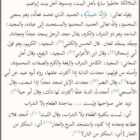
تفسير الآلوسي
الملائكة خاطبوا سارة بأهل البيت، وسموها أهل بيت إبراهيم.
جمع الأقوال
تفسير ابن عثيمين
تفسير ابن الجوزي
تفسير الرازي
وقوله تعالى: 
﴿إِنَّهُ حَمِيدٌ﴾
، الحميد الذي تحمد فعالُه، وهو بمعنى 
تفسير الماوردي
المحمود، والله تعالى الحميد المحمود والمستحمد إلى عباده، والمجيد: 
مركَّزة العبارة
الماجد وهو ذو الشرف والكرم، يقال مجد الرجل يمجد مجدًا ومجادة، 
أخرى
تفسير الجلالين
(٣)
ومجُد يمجُد لغتان. قال الحسن والكلبي
: المجيد: الكريم، وهو قول 
أضواء البيان
منتقاة
(٥)
(٤)
جامع البيان للإيجي
أبي إسحاق
، وقال ابن الأعرابي
: المجيد: الرفيع، وقال أهل 
تفسير ابن القيم
نظم الدرر للبقاعي
المعاني: المجيد: الكامل الشرف والرفعة والكرم والصفات المحمودة، 
تفسير البيضاوي
تفسير ابن تيمية
وأصله من قولهم: مجدت الدابة إذا أكثرت علفها، رواه أبوه عبيد عن أبي 
تفسير النسفي
لغة وبلاغة
(٧)
(٦)
عبيدة
، وقال النضر
: مجدت الإبل تمجد مجدًا إذا شبعت، وقال 
الوجيز للواحدي
التحرير والتنوير
عامّة
(٩)
(٨)
الأصمعي
: أمجدتُ الدبة علفًا أكثرت لها ذلك، وقال أبو حية
:
تفسير ابن أبي زمنين
تفسير السمعاني
المحرر الوجيز لابن
تزيد على صواحبها وليست ... بماجدة الطعام ولا الشراب
عطية
تفسير مكّي
(١٠)
البحر المحيط لأبي
أي: ليست بكثيرة الطعام ولا الشراب، وقال الليث
: أمجد فلان 
آثار
محاسن التأويل
حيان
(١١)
عطاءه ومجده إذا كثره، واستمجد المرخ والعفار
 أي: استكثر من 
للقاسمي
موسوعة التفسير
البسيط للواحدي
(١٢)
العفار [أي: استكثر من النار]
.

المأثور
تفسير الثعالبي