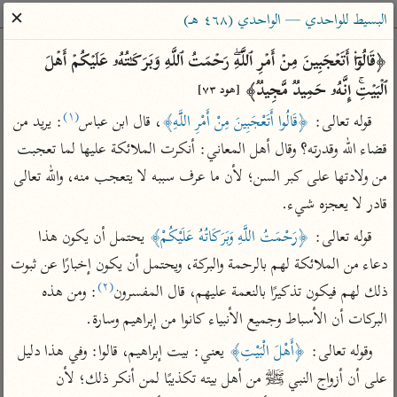
ساهم معنا في نشر القرآن والعلم الشرعي
✕
البسيط للواحدي — الواحدي (٤٦٨ هـ)
الباحث القرآني
﴿قَالُوۤا۟ أَتَعۡجَبِینَ مِنۡ أَمۡرِ ٱللَّهِۖ رَحۡمَتُ ٱللَّهِ وَبَرَكَـٰتُهُۥ عَلَیۡكُمۡ أَهۡلَ 
ٱلۡبَیۡتِۚ إِنَّهُۥ حَمِیدࣱ مَّجِیدࣱ﴾ 
[هود ٧٣]
بحث
تفسير
علوم
مصاحف
معاجم
(١)
قوله تعالى: 
﴿قَالُوا أَتَعْجَبِينَ مِنْ أَمْرِ اللَّهِ﴾
، قال ابن عباس
: يريد من 
قضاء الله وقدرته؟ وقال أهل المعاني: أنكرت الملائكة عليها لما تعجبت 
من ولادتها على كبر السن؛ لأن ما عرف سببه لا يتعجب منه، والله تعالى 
Type 2 or more characters for results.
قادر لا يعجزه شيء.
Type 1 or more
أمّهات
عامّة
معاصرة
قوله تعالى: 
﴿رَحْمَتُ اللَّهِ وَبَرَكَاتُهُ عَلَيْكُمْ﴾
 يحتمل أن يكون هذا 
characters for results.
تفسير الطبري
فتح البيان للقنوجي
الميسر
دعاء من الملائكة لهم بالرحمة والبركة، ويحتمل أن يكون إخبارًا عن ثبوت 
تفسير ابن كثير
فتح القدير للشوكاني
المختصر في
(٢)
ذلك لهم فيكون تذكيرًا بالنعمة عليهم، قال المفسرون
: ومن هذه 
التفسير
تفسير القرطبي
تفسير ابن جزي
البركات أن الأسباط وجميع الأنبياء كانوا من إبراهيم وسارة.
تفسير السعدي
تفسير البغوي
وقوله تعالى: 
﴿أَهْلَ الْبَيْتِ﴾
 يعني: بيت إبراهيم، قالوا: وفي هذا دليل 
أيسر التفاسير
موسوعات
على أن أزواج النبي ﷺ من أهل بيته تكذيبًا لمن أنكر ذلك؛ لأن 
القرآن – تدبر وعمل