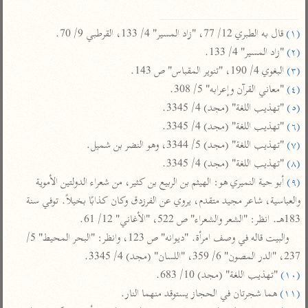
تفسير أبي السعود
الدر المنثور
تفسير السمرقندي
الكشاف للزمخشري
تفسير ابن أبي حاتم
(١)
 قال به الطبري 12/ 77، "زاد المسير" 4/ 133، القرطبي 9/ 70.

تفسير الثعلبي
(٢)
 "زاد المسير" 4/ 133.

تفسير مقاتل
(٣)
 البغوي 4/ 190، "تنوير المقباس" ص 143.

تفسير قتادة
(٤)
 "معاني القرآن وإعرابه" 5/ 308.

(٥)
 "تهذيب اللغة" (مجد) 4/ 3345.

(٦)
 "تهذيب اللغة" (مجد) 4/ 3345.

(٧)
 "تهذيب اللغة" (مجد) 5/ 3344، وهو النضر بن شميل.

(٨)
 "تهذيب اللغة" (مجد) 4/ 3345.

اشترك لتصلك أخبار مشاريعنا
(٩)
 أبو حية النميري هو: الهيثم بن الربيع بن كثير، من شعراء الدولتين الأموية 
اشترك
والعباسية، شاعر مجيد متقدم، يروي عن الفرزدق وكان كذابًا بخيلاً. توفي سنة 
183هـ. انظر: "الشعر والشعراء" ص 522، "الأغاني" 12/ 61.

راسلنا
•
تليجرام
•
تويتر
والبيت قاله في وصف امرأة. "ديوانه" ص 123، وانظر: "البحر المحيط" 5/ 
237، "الدر المصون" 6/ 359، "اللسان" (مجد) 4/ 3345.

تعليمات
•
عن الباحث القرآني
(١٠)
 "تهذيب اللغة" (مجد) 10/ 683.

(١١)
 هما شجرتان في الحجاز يستوقد منهما النار.

أندرويد
أيفون