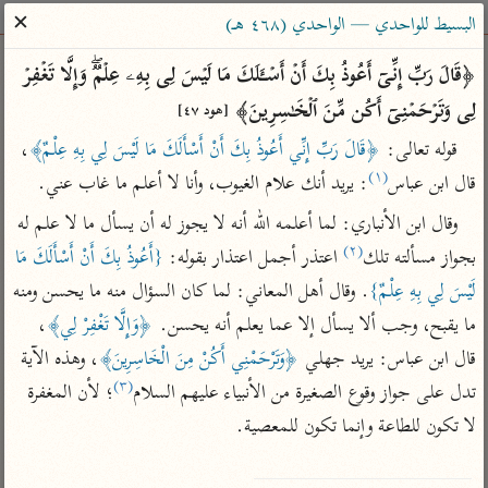
ساهم معنا في نشر القرآن والعلم الشرعي
✕
البسيط للواحدي — الواحدي (٤٦٨ هـ)
الباحث القرآني
﴿قَالَ رَبِّ إِنِّیۤ أَعُوذُ بِكَ أَنۡ أَسۡـَٔلَكَ مَا لَیۡسَ لِی بِهِۦ عِلۡمࣱۖ وَإِلَّا تَغۡفِرۡ 
لِی وَتَرۡحَمۡنِیۤ أَكُن مِّنَ ٱلۡخَـٰسِرِینَ﴾ 
[هود ٤٧]
بحث
تفسير
علوم
مصاحف
معاجم
قوله تعالى: 
﴿قَالَ رَبِّ إِنِّي أَعُوذُ بِكَ أَنْ أَسْأَلَكَ مَا لَيْسَ لِي بِهِ عِلْمٌ﴾
، 
(١)
قال ابن عباس
: يريد أنك علام الغيوب، وأنا لا أعلم ما غاب عني.
Type 2 or more characters for results.
وقال ابن الأنباري: لما أعلمه الله أنه لا يجوز له أن يسأل ما لا علم له 
(٢)
بجواز مسألته تلك
 اعتذر أجمل اعتذار بقوله: 
{أَعُوذُ بِكَ أَنْ أَسْأَلَكَ مَا 
Type 1 or more
أمّهات
عامّة
معاصرة
لَيْسَ لِي بِهِ عِلْمٌ}
. وقال أهل المعاني: لما كان السؤال منه ما يحسن ومنه 
characters for results.
تفسير الطبري
فتح البيان للقنوجي
الميسر
ما يقبح، وجب ألا يسأل إلا عما يعلم أنه يحسن. 
﴿وَإِلَّا تَغْفِرْ لِي﴾
، 
تفسير ابن كثير
فتح القدير للشوكاني
المختصر في
قال ابن عباس: يريد جهلي 
﴿وَتَرْحَمْنِي أَكُنْ مِنَ الْخَاسِرِينَ﴾
، وهذه الآية 
التفسير
تفسير القرطبي
تفسير ابن جزي
(٣)
تدل على جواز وقوع الصغيرة من الأنبياء عليهم السلام
؛ لأن المغفرة 
تفسير السعدي
تفسير البغوي
لا تكون للطاعة وإنما تكون للمعصية.

أيسر التفاسير
موسوعات
القرآن – تدبر وعمل