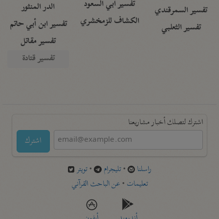
تفسير أبي السعود
الدر المنثور
تفسير السمرقندي
الكشاف للزمخشري
تفسير ابن أبي حاتم
تفسير الثعلبي
تفسير مقاتل
تفسير قتادة
اشترك لتصلك أخبار مشاريعنا
اشترك
راسلنا
•
تليجرام
•
تويتر
تعليمات
•
عن الباحث القرآني
أندرويد
أيفون