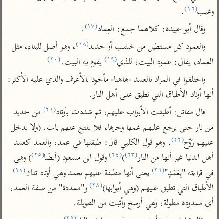
تفسير الآلوسي
جمع الأقوال
(١٦)
وغيب
.
تفسير ابن عثيمين
تفسير ابن الجوزي
تفسير الرازي
(١٧)
وقال أبو عبيدة: كلاهما جمع: العِماد
.
تفسير الماوردي
(١٨)
والعمود كل مستطيل من خشب أو حديد
، وهو أصل للبناء، مثل 
مركَّزة العبارة
أخرى
(٢٠)
(١٩)
العماد، يقال: عمود البيت، للذي
 يقوم به البيت.
تفسير الجلالين
أضواء البيان
منتقاة
واختلفوا في المراد بالعمد -هاهنا- مأخوذ بالأعرف والذي عليه الأكثر: 
جامع البيان للإيجي
تفسير ابن القيم
نظم الدرر للبقاعي
أنها أوتاد الأطباق التي تطبق على أهل النار.
تفسير البيضاوي
تفسير ابن تيمية
(٢١)
قال مقاتل: أطبقت الأبواب عليهم، ثم شددت بأوتاد
 من حديد 
تفسير النسفي
لغة وبلاغة
من نار حتى يرجع عليهم غمها وحرها، فلا يفتح عنهم باب. (ولا يدخل 
الوجيز للواحدي
التحرير والتنوير
عامّة
(٢٢)
عليهم رَوّح
. وهو قول الكلبي قال: طبقتها في عمد، والعمد كعمد 
تفسير ابن أبي زمنين
تفسير السمعاني
المحرر الوجيز لابن
(٢٥)
(٢٤)
(٢٣)
أهل الدنيا غير أنها من النار
)
 وقول ابن مسعود (أيضًا
) وهي 
عطية
تفسير مكّي
(٢٧)
(٢٦)
في قراءته "بِعَمَدٍ"
 يعني أنها مطبقة عليهم بعمد وهي أوتاد تلك
البحر المحيط لأبي
آثار
محاسن التأويل
(٢٨)
الأطباق التي تطبق عليهم (وهي أبوابها)
 و"ممددة" من صفة العمد، 
حيان
للقاسمي
موسوعة التفسير
أي ممدودة مطولة، وهي أرسخ وأثبت من الطويلة.
البسيط للواحدي
المأثور
تفسير الثعالبي
(٢٩)