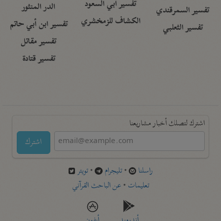
تفسير أبي السعود
الدر المنثور
تفسير السمرقندي
الكشاف للزمخشري
تفسير ابن أبي حاتم
تفسير الثعلبي
تفسير مقاتل
تفسير قتادة
اشترك لتصلك أخبار مشاريعنا
اشترك
راسلنا
•
تليجرام
•
تويتر
تعليمات
•
عن الباحث القرآني
أندرويد
أيفون