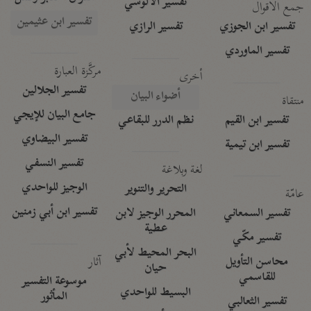
تفسير الآلوسي
جمع الأقوال
تفسير ابن عثيمين
تفسير ابن الجوزي
تفسير الرازي
تفسير الماوردي
مركَّزة العبارة
أخرى
تفسير الجلالين
أضواء البيان
منتقاة
جامع البيان للإيجي
تفسير ابن القيم
نظم الدرر للبقاعي
تفسير البيضاوي
تفسير ابن تيمية
تفسير النسفي
لغة وبلاغة
الوجيز للواحدي
التحرير والتنوير
عامّة
تفسير ابن أبي زمنين
تفسير السمعاني
المحرر الوجيز لابن
عطية
تفسير مكّي
البحر المحيط لأبي
آثار
محاسن التأويل
حيان
للقاسمي
موسوعة التفسير
البسيط للواحدي
المأثور
تفسير الثعالبي