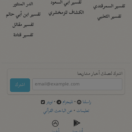
تفسير أبي السعود
الدر المنثور
تفسير السمرقندي
الكشاف للزمخشري
تفسير ابن أبي حاتم
تفسير الثعلبي
تفسير مقاتل
تفسير قتادة
اشترك لتصلك أخبار مشاريعنا
اشترك
راسلنا
•
تليجرام
•
تويتر
تعليمات
•
عن الباحث القرآني
أندرويد
أيفون