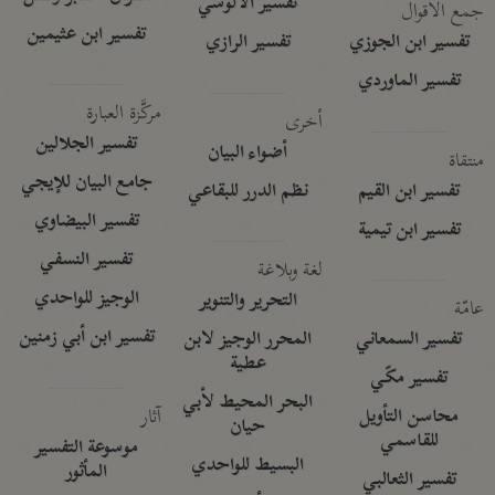
تفسير الآلوسي
جمع الأقوال
تفسير ابن عثيمين
تفسير ابن الجوزي
تفسير الرازي
تفسير الماوردي
مركَّزة العبارة
أخرى
تفسير الجلالين
أضواء البيان
منتقاة
جامع البيان للإيجي
تفسير ابن القيم
نظم الدرر للبقاعي
تفسير البيضاوي
تفسير ابن تيمية
تفسير النسفي
لغة وبلاغة
الوجيز للواحدي
التحرير والتنوير
عامّة
تفسير ابن أبي زمنين
تفسير السمعاني
المحرر الوجيز لابن
عطية
تفسير مكّي
البحر المحيط لأبي
آثار
محاسن التأويل
حيان
للقاسمي
موسوعة التفسير
البسيط للواحدي
المأثور
تفسير الثعالبي