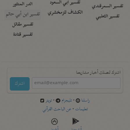
تفسير أبي السعود
الدر المنثور
تفسير السمرقندي
الكشاف للزمخشري
تفسير ابن أبي حاتم
تفسير الثعلبي
تفسير مقاتل
تفسير قتادة
اشترك لتصلك أخبار مشاريعنا
اشترك
راسلنا
•
تليجرام
•
تويتر
تعليمات
•
عن الباحث القرآني
أندرويد
أيفون