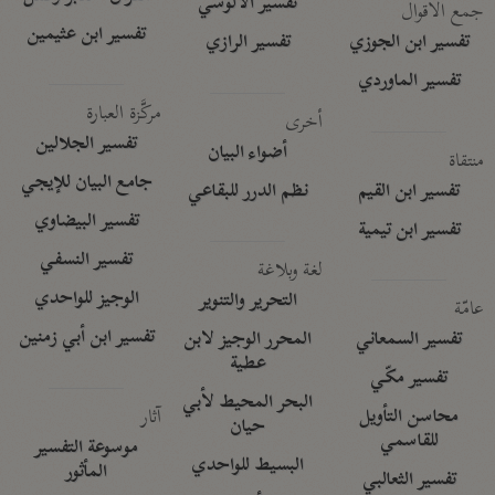
تفسير الآلوسي
جمع الأقوال
تفسير ابن عثيمين
تفسير ابن الجوزي
تفسير الرازي
تفسير الماوردي
مركَّزة العبارة
أخرى
تفسير الجلالين
أضواء البيان
منتقاة
جامع البيان للإيجي
تفسير ابن القيم
نظم الدرر للبقاعي
تفسير البيضاوي
تفسير ابن تيمية
تفسير النسفي
لغة وبلاغة
الوجيز للواحدي
التحرير والتنوير
عامّة
تفسير ابن أبي زمنين
تفسير السمعاني
المحرر الوجيز لابن
عطية
تفسير مكّي
البحر المحيط لأبي
آثار
محاسن التأويل
حيان
للقاسمي
موسوعة التفسير
البسيط للواحدي
المأثور
تفسير الثعالبي