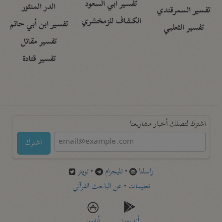
تفسير أبي السعود
الدر المنثور
تفسير السمرقندي
الكشاف للزمخشري
تفسير ابن أبي حاتم
تفسير الثعلبي
تفسير مقاتل
تفسير قتادة
اشترك لتصلك أخبار مشاريعنا
اشترك
راسلنا
•
تليجرام
•
تويتر
تعليمات
•
عن الباحث القرآني
أندرويد
أيفون