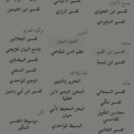
تفسير الآلوسي
جمع الأقوال
تفسير ابن عثيمين
تفسير ابن الجوزي
تفسير الرازي
تفسير الماوردي
مركَّزة العبارة
أخرى
تفسير الجلالين
أضواء البيان
منتقاة
جامع البيان للإيجي
تفسير ابن القيم
نظم الدرر للبقاعي
تفسير البيضاوي
تفسير ابن تيمية
تفسير النسفي
لغة وبلاغة
الوجيز للواحدي
التحرير والتنوير
عامّة
تفسير ابن أبي زمنين
تفسير السمعاني
المحرر الوجيز لابن
عطية
تفسير مكّي
البحر المحيط لأبي
آثار
محاسن التأويل
حيان
للقاسمي
موسوعة التفسير
البسيط للواحدي
المأثور
تفسير الثعالبي