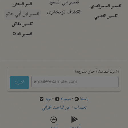
تفسير أبي السعود
الدر المنثور
تفسير السمرقندي
الكشاف للزمخشري
تفسير ابن أبي حاتم
تفسير الثعلبي
تفسير مقاتل
تفسير قتادة
اشترك لتصلك أخبار مشاريعنا
اشترك
راسلنا
•
تليجرام
•
تويتر
تعليمات
•
عن الباحث القرآني
أندرويد
أيفون