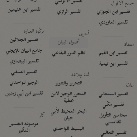
تفسير الآلوسي
جمع الأقوال
تفسير ابن عثيمين
تفسير ابن الجوزي
تفسير الرازي
تفسير الماوردي
مركَّزة العبارة
أخرى
تفسير الجلالين
أضواء البيان
منتقاة
جامع البيان للإيجي
تفسير ابن القيم
نظم الدرر للبقاعي
تفسير البيضاوي
تفسير ابن تيمية
تفسير النسفي
لغة وبلاغة
الوجيز للواحدي
التحرير والتنوير
عامّة
تفسير ابن أبي زمنين
تفسير السمعاني
المحرر الوجيز لابن
عطية
تفسير مكّي
البحر المحيط لأبي
آثار
محاسن التأويل
حيان
للقاسمي
موسوعة التفسير
البسيط للواحدي
المأثور
تفسير الثعالبي