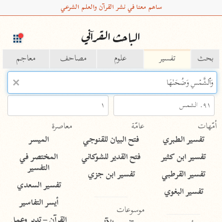
ساهم معنا في نشر القرآن والعلم الشرعي
الباحث القرآني
بحث
تفسير
علوم
مصاحف
معاجم
Type 2 or more characters for results.
Type 1 or more
أمّهات
عامّة
معاصرة
characters for results.
تفسير الطبري
فتح البيان للقنوجي
الميسر
تفسير ابن كثير
فتح القدير للشوكاني
المختصر في
التفسير
تفسير القرطبي
تفسير ابن جزي
تفسير السعدي
تفسير البغوي
أيسر التفاسير
موسوعات
القرآن – تدبر وعمل