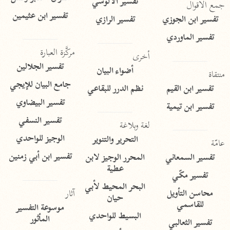
تفسير الآلوسي
جمع الأقوال
تفسير ابن عثيمين
تفسير ابن الجوزي
تفسير الرازي
تفسير الماوردي
مركَّزة العبارة
أخرى
تفسير الجلالين
أضواء البيان
منتقاة
جامع البيان للإيجي
تفسير ابن القيم
نظم الدرر للبقاعي
تفسير البيضاوي
تفسير ابن تيمية
تفسير النسفي
لغة وبلاغة
الوجيز للواحدي
التحرير والتنوير
عامّة
تفسير ابن أبي زمنين
تفسير السمعاني
المحرر الوجيز لابن
عطية
تفسير مكّي
البحر المحيط لأبي
آثار
محاسن التأويل
حيان
للقاسمي
موسوعة التفسير
البسيط للواحدي
المأثور
تفسير الثعالبي