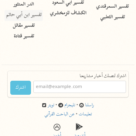
تفسير أبي السعود
الدر المنثور
تفسير السمرقندي
الكشاف للزمخشري
تفسير ابن أبي حاتم
تفسير الثعلبي
تفسير مقاتل
تفسير قتادة
اشترك لتصلك أخبار مشاريعنا
اشترك
راسلنا
•
تليجرام
•
تويتر
تعليمات
•
عن الباحث القرآني
أندرويد
أيفون