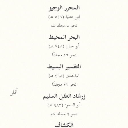
المحرر الوجيز
ابن عطية (٥٤٦ هـ)
نحو ٨ مجلدات
البحر المحيط
أبو حيان (٧٤٥ هـ)
نحو ١٦ مجلدًا
التفسير البسيط
الواحدي (٤٦٨ هـ)
نحو ٢٢ مجلدًا
آثار
إرشاد العقل السليم
أبو السعود (٩٨٢ هـ)
نحو ٩ مجلدات
الكشاف