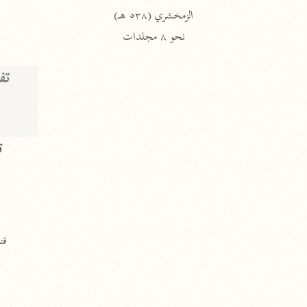
الزمخشري (٥٣٨ هـ)
ج
نحو ٨ مجلدات
تف
ت
قتا