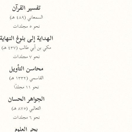
تفسير القرآن
السمعاني (٤٨٩ هـ)
نحو ٥ مجلدات
الهداية إلى بلوغ النهاية
مكي بن أبي طالب (٤٣٧ هـ)
نحو ٧ مجلدات
محاسن التأويل
القاسمي (١٣٣٢ هـ)
نحو ١١ مجلدًا
الجواهر الحسان
الثعالبي (٨٧٥ هـ)
نحو ٦ مجلدات
بحر العلوم