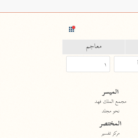
معاجم
Ty
الميسر
char
مجمع الملك فهد
نحو مجلد
for 
المختصر
مركز تفسير