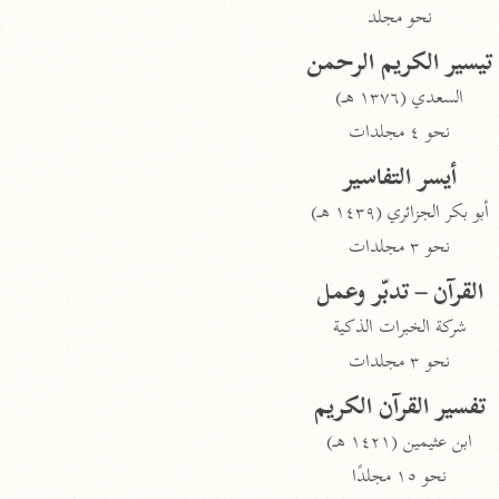
نحو مجلد
تيسير الكريم الرحمن
السعدي (١٣٧٦ هـ)
نحو ٤ مجلدات
أيسر التفاسير
أبو بكر الجزائري (١٤٣٩ هـ)
نحو ٣ مجلدات
القرآن – تدبّر وعمل
شركة الخبرات الذكية
نحو ٣ مجلدات
تفسير القرآن الكريم
ابن عثيمين (١٤٢١ هـ)
نحو ١٥ مجلدًا