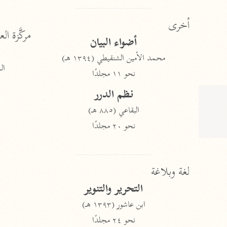
أخرى
مركَّزة الع
أضواء البيان
محمد الأمين الشنقيطي (١٣٩٤ هـ)
الم
نحو ١١ مجلدًا
نظم الدرر
البقاعي (٨٨٥ هـ)
نحو ٢٠ مجلدًا
لغة وبلاغة
التحرير والتنوير
ابن عاشور (١٣٩٣ هـ)
نحو ٢٤ مجلدًا