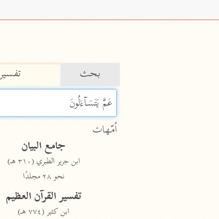
بحث
تفسير
 characters for results.
أمّهات
جامع البيان
ابن جرير الطبري (٣١٠ هـ)
نحو ٢٨ مجلدًا
تفسير القرآن العظيم
ابن كثير (٧٧٤ هـ)