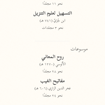
نحو ١١ مجلدًا
التسهيل لعلوم التنزيل
ابن جُزَيّ (٧٤١ هـ)
نحو ٣ مجلدات
موسوعات
روح المعاني
الآلوسي (١٢٧٠ هـ)
نحو ٢٨ مجلدًا
مفاتيح الغيب
فخر الدين الرازي (٦٠٦ هـ)
نحو ٢٤ مجلدًا