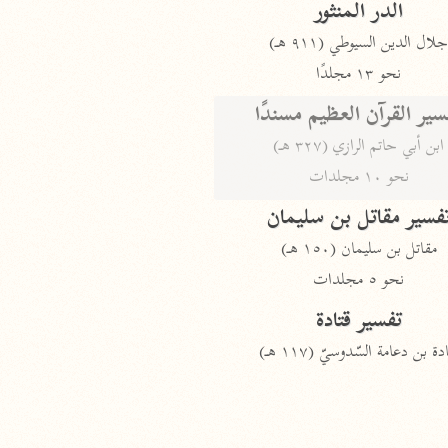
الدر المنثور
لال الدين السيوطي (٩١١ هـ)
نحو ١٣ مجلدًا
سير القرآن العظيم مسندًا
ابن أبي حاتم الرازي (٣٢٧ هـ)
نحو ١٠ مجلدات
فسير مقاتل بن سليمان
مقاتل بن سليمان (١٥٠ هـ)
نحو ٥ مجلدات
تفسير قتادة
دة بن دعامة السّدوسيّ (١١٧ هـ)