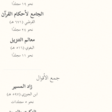
نحو ١٩ مجلدًا
الجامع لأحكام القرآن
القرطبي (٦٧١ هـ)
نحو ٢٤ مجلدًا
معالم التنزيل
البغوي (٥١٦ هـ)
نحو ١١ مجلدًا
جمع الأقوال
زاد المسير
ابن الجوزي (٥٩٧ هـ)
نحو ٥ مجلدات