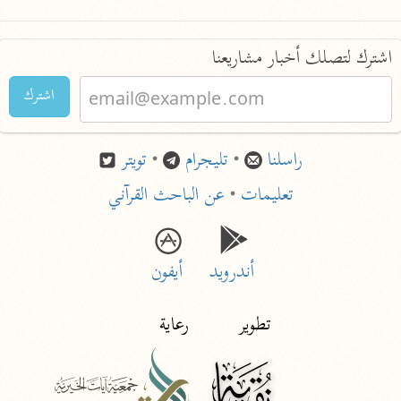
اشترك لتصلك أخبار مشاريعنا
اشترك
راسلنا
•
تليجرام
•
تويتر
تعليمات
•
عن الباحث القرآني
أندرويد
أيفون
تطوير
رعاية