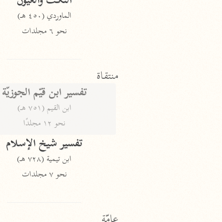
النكت والعيون
الماوردي (٤٥٠ هـ)
نحو ٦ مجلدات
منتقاة
تفسير ابن قيّم الجوزيّة
ابن القيم (٧٥١ هـ)
نحو ١٢ مجلدًا
تفسير شيخ الإسلام
ابن تيمية (٧٢٨ هـ)
نحو ٧ مجلدات
عامّة