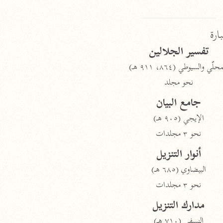
بارة
تفسير الجلالين
حلّي والسيوطي (٨٦٤، ٩١١ هـ)
نحو مجلد
جامع البيان
الإيجي (٩٠٥ هـ)
نحو ٣ مجلدات
أنوار التنزيل
البيضاوي (٦٨٥ هـ)
نحو ٣ مجلدات
مدارك التنزيل
النسفي (٧١٠ هـ)