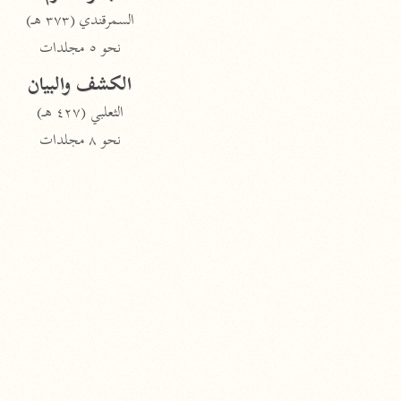
السمرقندي (٣٧٣ هـ)
نحو ٥ مجلدات
الكشف والبيان
الثعلبي (٤٢٧ هـ)
نحو ٨ مجلدات